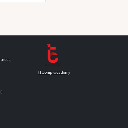
ources,
ITComp-academy
00