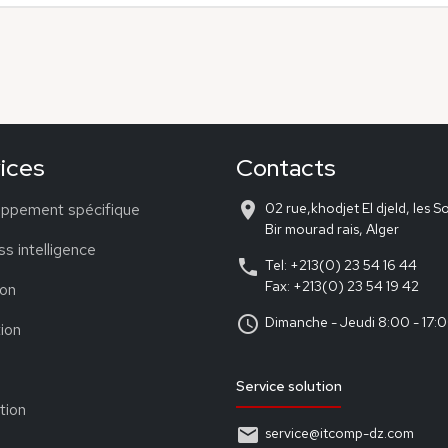
ices
Contacts
place
ppement spécifique
02 rue,khodjet El djeld, les S
Bir mourad rais, Alger
s intelligence
phone
Tel: +213(0) 23 54 16 44
Fax: +213(0) 23 54 19 42
ion
schedule
Dimanche - Jeudi 8:00 - 17:
ion
Service solution
tion
email
service@itcomp-dz.com