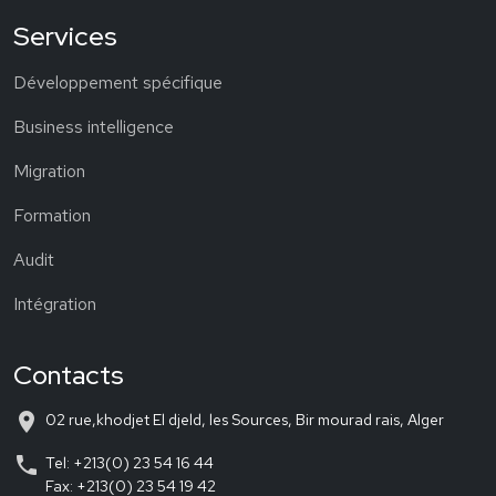
Services
Développement spécifique
Business intelligence
Migration
Formation
Audit
Intégration
Contacts
place
02 rue,khodjet El djeld, les Sources, Bir mourad rais, Alger
phone
Tel: +213(0) 23 54 16 44
Fax: +213(0) 23 54 19 42