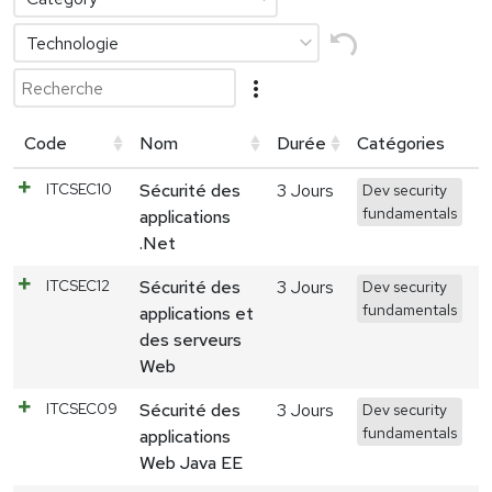
more_vert
Code
Nom
Durée
Catégories
ITCSEC10
Sécurité des
3 Jours
Dev security
fundamentals
applications
.Net
ITCSEC12
Sécurité des
3 Jours
Dev security
fundamentals
applications et
des serveurs
Web
ITCSEC09
Sécurité des
3 Jours
Dev security
fundamentals
applications
Web Java EE