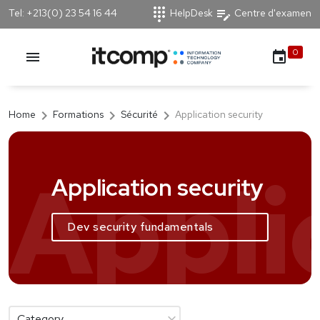
dialpad
edit_note
Tel: +213(0) 23 54 16 44
HelpDesk
Centre d'examen
0
menu
event
chevron_right
chevron_right
chevron_right
Home
Formations
Sécurité
Application security
Appli
Application security
Dev security fundamentals