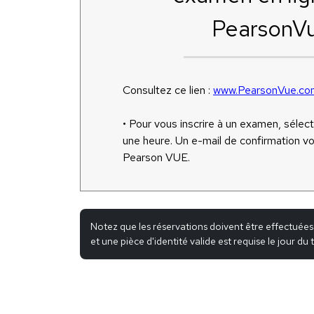
PearsonV
Consultez ce lien :
www.PearsonVue.co
• Pour vous inscrire à un examen, sélec
une heure. Un e-mail de confirmation v
Pearson VUE.
Notez que les réservations doivent être effectuées
et une pièce d'identité valide est requise le jour du t