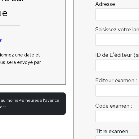
Adresse :
ue
Saisissez votre la
m
ID de L'éditeur (si
tionnez une date et
ous sera envoyé par
Editeur examen :
 au moins 48 heures à l'avance
Code examen :
est.
Titre examen :