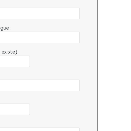
ngue :
 existe) :