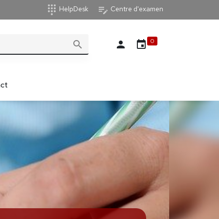
dialpad
edit_note
HelpDesk
Centre d'examen
0
search
person
event
ct