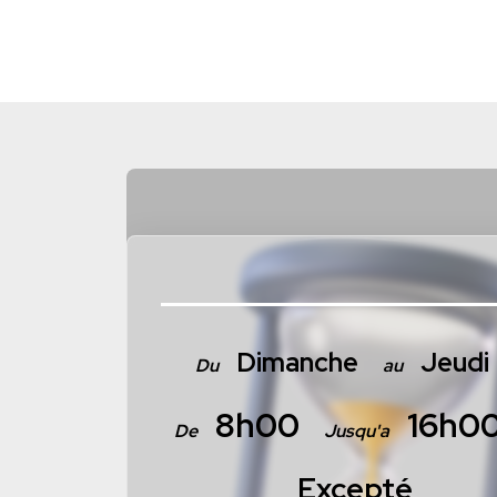
Dimanche
Jeud
Du
au
8h00
16h
De
Jusqu'a
Excepté